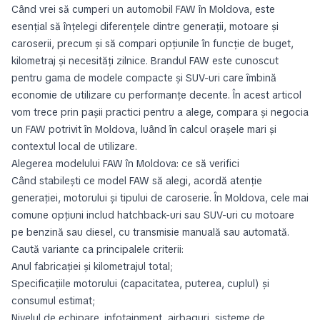
Când vrei să cumperi un automobil FAW în Moldova, este
esențial să înțelegi diferențele dintre generații, motoare și
caroserii, precum și să compari opțiunile în funcție de buget,
kilometraj și necesități zilnice. Brandul FAW este cunoscut
pentru gama de modele compacte și SUV-uri care îmbină
economie de utilizare cu performanțe decente. În acest articol
vom trece prin pașii practici pentru a alege, compara și negocia
un FAW potrivit în Moldova, luând în calcul orașele mari și
contextul local de utilizare.
Alegerea modelului FAW în Moldova: ce să verifici
Când stabilești ce model FAW să alegi, acordă atenție
generației, motorului și tipului de caroserie. În Moldova, cele mai
comune opțiuni includ hatchback-uri sau SUV-uri cu motoare
pe benzină sau diesel, cu transmisie manuală sau automată.
Caută variante ca principalele criterii:
Anul fabricației și kilometrajul total;
Specificațiile motorului (capacitatea, puterea, cuplul) și
consumul estimat;
Nivelul de echipare, infotainment, airbaguri, sisteme de