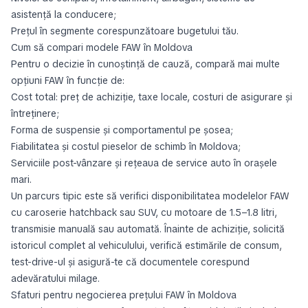
asistență la conducere;
Prețul în segmente corespunzătoare bugetului tău.
Cum să compari modele FAW în Moldova
Pentru o decizie în cunoștință de cauză, compară mai multe
opțiuni FAW în funcție de:
Cost total: preț de achiziție, taxe locale, costuri de asigurare și
întreținere;
Forma de suspensie și comportamentul pe șosea;
Fiabilitatea și costul pieselor de schimb în Moldova;
Serviciile post-vânzare și rețeaua de service auto în orașele
mari.
Un parcurs tipic este să verifici disponibilitatea modelelor FAW
cu caroserie hatchback sau SUV, cu motoare de 1.5–1.8 litri,
transmisie manuală sau automată. Înainte de achiziție, solicită
istoricul complet al vehiculului, verifică estimările de consum,
test-drive-ul și asigură-te că documentele corespund
adevăratului milage.
Sfaturi pentru negocierea prețului FAW în Moldova