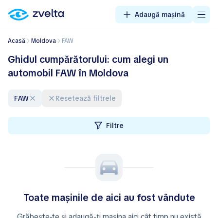
Adaugă mașină
Acasă
Moldova
FAW
Ghidul cumpărătorului: cum alegi un
automobil FAW în Moldova
FAW
Resetează filtrele
Filtre
Toate mașinile de aici au fost vândute
Grăbește-te și adaugă-ți mașina aici cât timp nu există