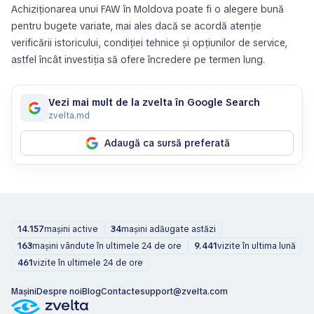
Achiziționarea unui FAW în Moldova poate fi o alegere bună
pentru bugete variate, mai ales dacă se acordă atenție
verificării istoricului, condiției tehnice și opțiunilor de service,
astfel încât investiția să ofere încredere pe termen lung.
Vezi mai mult de la zvelta în Google Search
zvelta.md
Adaugă ca sursă preferată
14.157
mașini active
34
mașini adăugate astăzi
163
mașini vândute în ultimele 24 de ore
9.441
vizite în ultima lună
461
vizite în ultimele 24 de ore
Mașini
Despre noi
Blog
Contacte
support@zvelta.com