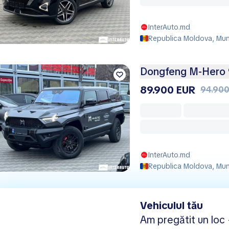
InterAuto.md
Republica Moldova, Muni
Dongfeng M-Hero 
89.900 EUR
94.900
InterAuto.md
Republica Moldova, Muni
Vehiculul tău
Am pregătit un loc -