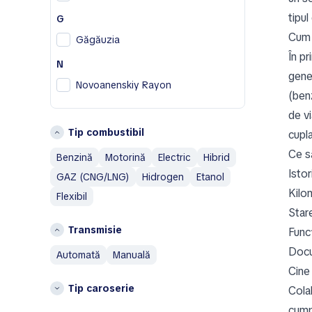
Cadillac
tipul
G
Changan
Cum 
Chery
Găgăuzia
În pr
Chevrolet
N
gene
Chrysler
Novoanenskiy Rayon
Citroen
(ben
R
Cupra
de v
Raionul Dondușeni
Tip combustibil
cupla
D
Raionul Fălești
Ce să
Daewoo
Benzină
Motorină
Electric
Hibrid
Raionul Ialoveni
Istor
Denza
GAZ (CNG/LNG)
Hidrogen
Etanol
Raionul Rezina
Kilom
Dodge
Flexibil
Altele
DongFeng
Star
DS
Transmisie
Bessarabskiy Rayon
Func
Călăraşi
Docu
F
automată
manuală
Căuşeni
Cine
Fiat
Chimishliyskiy Rayon
Tip caroserie
Cola
G
Drokiyevskiy Rayon
cumpă