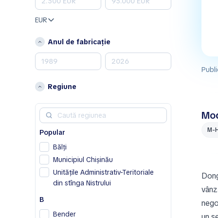
Toyota
EUR
Volkswagen
Volvo
Anul de fabricație
A
Acura
Publi
Alfa Romeo
Regiune
Aston Martin
Avatr
Mod
B
M-
Popular
BAIC
Bălţi
Bentley
Municipiul Chișinău
Bestune
Unitățile Administrativ-Teritoriale
Dong
Buick
din stînga Nistrului
BYD
vânză
B
nego
C
Bender
un se