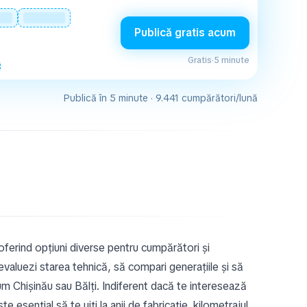
Publică gratis acum
Gratis
·
5 minute
Publică în 5 minute · 9.441 cumpărători/lună
erind opțiuni diverse pentru cumpărători și
 evaluezi starea tehnică, să compari generațiile și să
um Chișinău sau Bălți. Indiferent dacă te interesează
sențial să te uiți la anii de fabricație, kilometrajul,