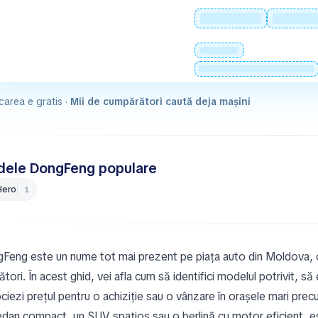
carea e gratis ·
Mii de cumpărători caută deja mașini
ele DongFeng populare
Hero
1
Feng este un nume tot mai prezent pe piața auto din Moldova, of
tori. În acest ghid, vei afla cum să identifici modelul potrivit, să
ciezi prețul pentru o achiziție sau o vânzare în orașele mari prec
dan compact, un SUV spațios sau o berlină cu motor eficient, este e