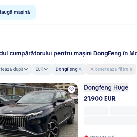
daugă mașină
dul cumpărătorului pentru mașini DongFeng în M
rtează după
EUR
DongFeng
Resetează filtrele
Dongfeng Huge
21.900 EUR