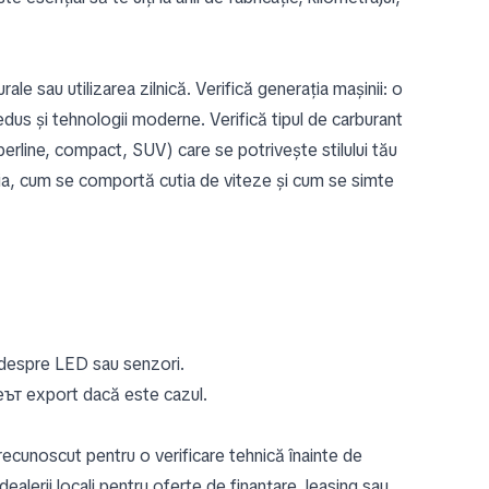
urale sau utilizarea zilnică. Verifică generația mașinii: o
dus și tehnologii moderne. Verifică tipul de carburant
berline, compact, SUV) care se potrivește stilului tău
ia, cum se comportă cutia de viteze și cum se simte
i despre LED sau senzori.
deът export dacă este cazul.
ecunoscut pentru o verificare tehnică înainte de
ealerii locali pentru oferte de finanțare, leasing sau