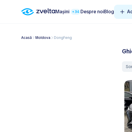
Mașini
Despre noi
Blog
A
+34
Acasă
Moldova
DongFeng
Ghi
So