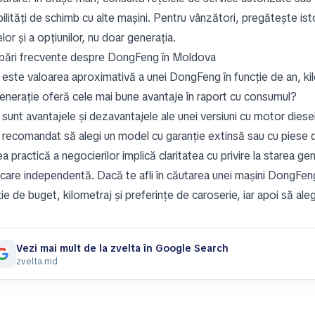
ilități de schimb cu alte mașini. Pentru vânzători, pregătește ist
lor și a opțiunilor, nu doar generația.
ebări frecvente despre DongFeng în Moldova
 este valoarea aproximativă a unei DongFeng în funcție de an, kil
enerație oferă cele mai bune avantaje în raport cu consumul?
 sunt avantajele și dezavantajele ale unei versiuni cu motor diese
 recomandat să alegi un model cu garanție extinsă sau cu piese 
a practică a negocierilor implică claritatea cu privire la starea ge
ficare independentă. Dacă te afli în căutarea unei mașini DongFeng
ie de buget, kilometraj și preferințe de caroserie, iar apoi să ale
Vezi mai mult de la zvelta în Google Search
zvelta.md