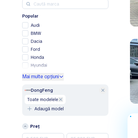
Popular
Audi
BMW
Dacia
Ford
Honda
Hyundai
Kia
Mai multe opțiuni
Lexus
Mercedes-Benz
DongFeng
Nissan
toate modelele
Opel
Adaugă model
Peugeot
Porsche
Preț
Renault
Skoda