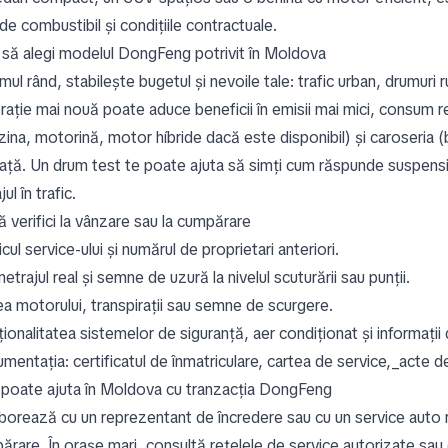
 de combustibil și condițiile contractuale.
să alegi modelul DongFeng potrivit în Moldova
imul rând, stabilește bugetul și nevoile tale: trafic urban, drumuri r
rație mai nouă poate aduce beneficii în emisii mai mici, consum re
zina, motorină, motor híbride dacă este disponibil) și caroseria (
iață. Un drum test te poate ajuta să simți cum răspunde suspens
jul în trafic.
 verifici la vânzare sau la cumpărare
icul service-ului și numărul de proprietari anteriori.
etrajul real și semne de uzură la nivelul scuturării sau punții.
ea motorului, transpirații sau semne de scurgere.
ționalitatea sistemelor de siguranță, aer condiționat și informați
mentația: certificatul de înmatriculare, cartea de service,_acte 
 poate ajuta în Moldova cu tranzacția DongFeng
borează cu un reprezentant de încredere sau cu un service auto r
rare. În orașe mari, consultă rețelele de service autorizate sau d