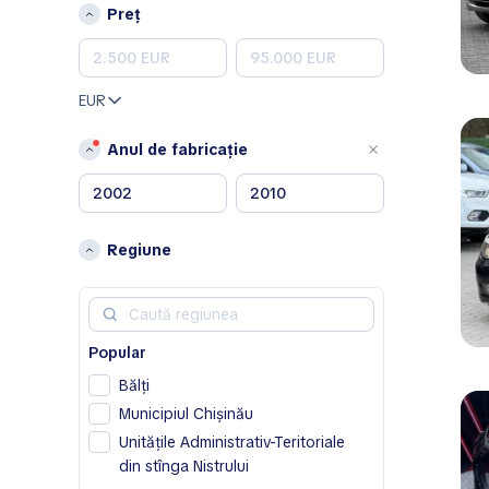
Peugeot
Preț
Porsche
Renault
Skoda
EUR
Toyota
Volkswagen
Anul de fabricație
Volvo
A
Acura
Regiune
Alfa Romeo
Aston Martin
Avatr
Popular
B
Bălţi
BAIC
Municipiul Chișinău
Bentley
Unitățile Administrativ-Teritoriale
Bestune
din stînga Nistrului
Buick