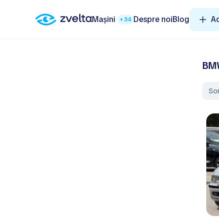
Mașini
Despre noi
Blog
A
+34
BMW
So