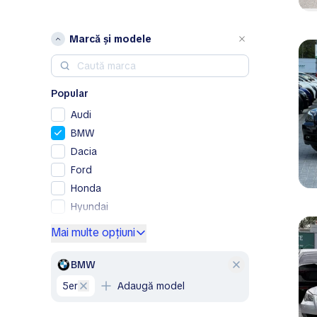
Marcă și modele
Popular
Audi
BMW
Dacia
Ford
Honda
Hyundai
Kia
Mai multe opțiuni
Lexus
Mercedes-Benz
BMW
Nissan
5er
Adaugă model
Opel