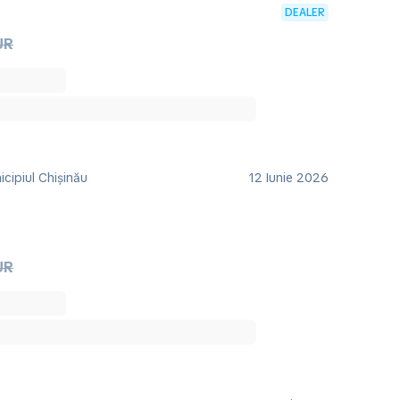
DEALER
UR
cipiul Chișinău
12 Iunie 2026
UR