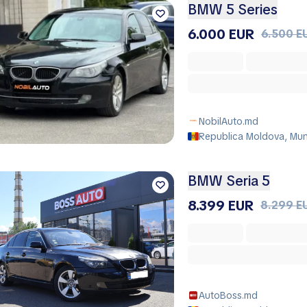
BMW 5 Series
6.000 EUR
6.500 E
NobilAuto.md
Republica Moldova, Muni
BMW Seria 5
8.399 EUR
8.299 E
AutoBoss.md