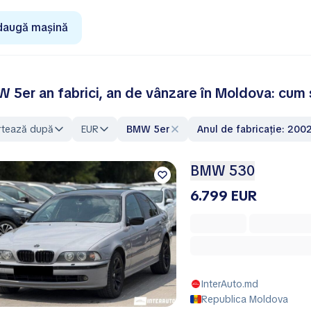
daugă mașină
 5er an fabrici, an de vânzare în Moldova: cum s
rtează după
EUR
BMW 5er
Anul de fabricație: 200
BMW 530
6.799 EUR
InterAuto.md
Republica Moldova