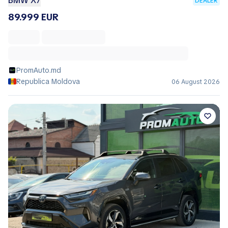
BMW X7
DEALER
89.999 EUR
PromAuto.md
Republica Moldova
06 August 2026