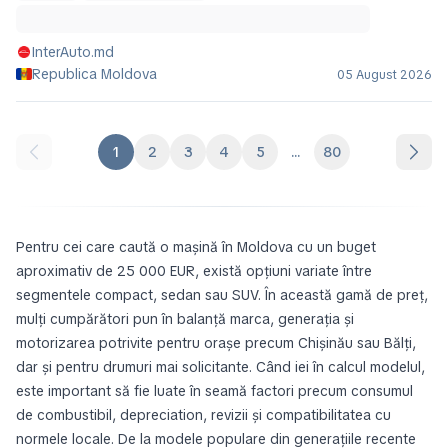
InterAuto.md
Republica Moldova
05 August 2026
1
2
3
4
5
...
80
Pentru cei care caută o mașină în Moldova cu un buget
aproximativ de 25 000 EUR, există opțiuni variate între
segmentele compact, sedan sau SUV. În această gamă de preț,
mulți cumpărători pun în balanță marca, generația și
motorizarea potrivite pentru orașe precum Chișinău sau Bălți,
dar și pentru drumuri mai solicitante. Când iei în calcul modelul,
este important să fie luate în seamă factori precum consumul
de combustibil, depreciation, revizii și compatibilitatea cu
normele locale. De la modele populare din generațiile recente