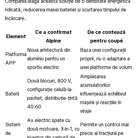
Compania leagă această soluție de o densitate energetică
ridicată, reducerea masei bateriei și scurtarea timpului de
încărcare.
Ce a confirmat
De ce contează
Element
Alpine
pentru coupé
Noua arhitectură din
Baza unei configurații
Platforma
aluminiu pentru un
proprii, nu o adaptare a
APP
sportiv electric
unei platforme de volum
Amplasarea
Două blocuri, 800 V,
acumulatorilor
configurație celulă-la-
Baterii
influențează echilibrul
pachet; distribuție-țintă
mașinii și reacțiile în
40:60
viraje
Ax electric spate cu
Sistem
Permite un control mai
două motoare, 3-in-1, cu
de
precis al tracțiunii pe
invertor din carbură de