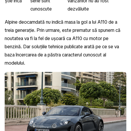
știe încă
serie sunt
vânzărilor nu au fost
cunoscute
dezvăluite
Alpine deocamdată nu indică masa la gol a lui A110 de a
treia generație. Prin urmare, este prematur să spunem că
noutatea va fi la fel de ușoară ca A110 cu motor pe
benzină. Dar soluțiile tehnice publicate arată pe ce se va
baza încercarea de a păstra caracterul cunoscut al
modelului.