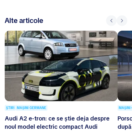
Alte articole
ȘTIRI
MAȘINI GERMANE
MAȘINI
Audi A2 e-tron: ce se știe deja despre
Porsc
noul model electric compact Audi
după 