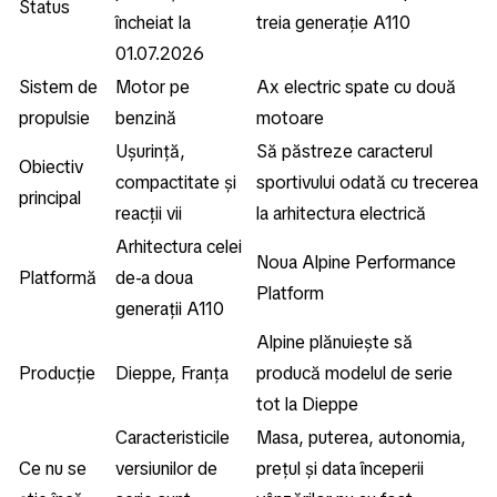
Status
încheiat la
treia generație A110
01.07.2026
Sistem de
Motor pe
Ax electric spate cu două
propulsie
benzină
motoare
Ușurință,
Să păstreze caracterul
Obiectiv
compactitate și
sportivului odată cu trecerea
principal
reacții vii
la arhitectura electrică
Arhitectura celei
Noua Alpine Performance
Platformă
de-a doua
Platform
generații A110
Alpine plănuiește să
Producție
Dieppe, Franța
producă modelul de serie
tot la Dieppe
Caracteristicile
Masa, puterea, autonomia,
Ce nu se
versiunilor de
prețul și data începerii