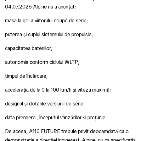
04.07.2026 Alpine nu a anunțat:
masa la gol a viitorului coupé de serie;
puterea și cuplul sistemului de propulsie;
capacitatea bateriilor;
autonomia conform ciclului WLTP;
timpul de încărcare;
accelerația de la 0 la 100 km/h și viteza maximă;
designul și dotările versiunii de serie;
data premierei, începutul vânzărilor și prețurile.
De aceea, A110 FUTURE trebuie privit deocamdată ca o
demonstrație a direcției inginerești Alpine, nu ca specificația