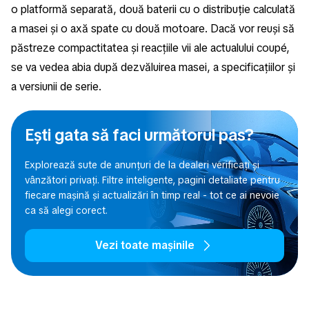
o platformă separată, două baterii cu o distribuție calculată
a masei și o axă spate cu două motoare. Dacă vor reuși să
păstreze compactitatea și reacțiile vii ale actualului coupé,
se va vedea abia după dezvăluirea masei, a specificațiilor și
a versiunii de serie.
Ești gata să faci următorul pas?
Explorează sute de anunțuri de la dealeri verificați și
vânzători privați. Filtre inteligente, pagini detaliate pentru
fiecare mașină și actualizări în timp real - tot ce ai nevoie
ca să alegi corect.
Vezi toate mașinile