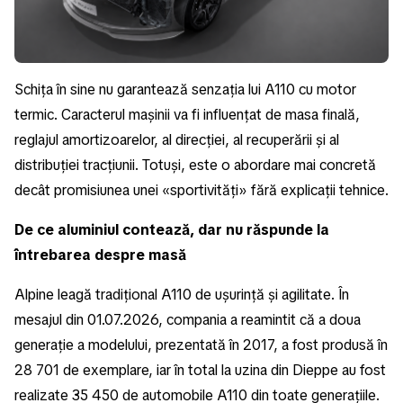
Schița în sine nu garantează senzația lui A110 cu motor
termic. Caracterul mașinii va fi influențat de masa finală,
reglajul amortizoarelor, al direcției, al recuperării și al
distribuției tracțiunii. Totuși, este o abordare mai concretă
decât promisiunea unei «sportivități» fără explicații tehnice.
De ce aluminiul contează, dar nu răspunde la
întrebarea despre masă
Alpine leagă tradițional A110 de ușurință și agilitate. În
mesajul din 01.07.2026, compania a reamintit că a doua
generație a modelului, prezentată în 2017, a fost produsă în
28 701 de exemplare, iar în total la uzina din Dieppe au fost
realizate 35 450 de automobile A110 din toate generațiile.