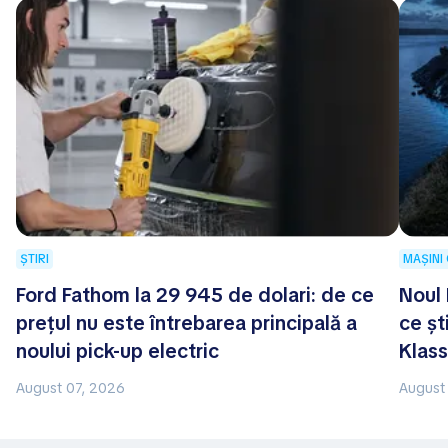
ȘTIRI
MAȘINI
Ford Fathom la 29 945 de dolari: de ce
Noul 
prețul nu este întrebarea principală a
ce șt
noului pick-up electric
Klass
August 07, 2026
August