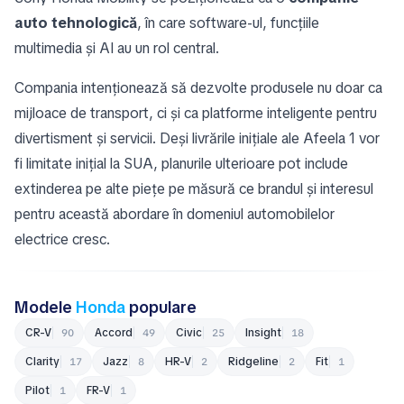
auto tehnologică
, în care software-ul, funcțiile
multimedia și AI au un rol central.
Compania intenționează să dezvolte produsele nu doar ca
mijloace de transport, ci și ca platforme inteligente pentru
divertisment și servicii. Deși livrările inițiale ale Afeela 1 vor
fi limitate inițial la SUA, planurile ulterioare pot include
extinderea pe alte piețe pe măsură ce brandul și interesul
pentru această abordare în domeniul automobilelor
electrice cresc.
Modele
Honda
populare
CR-V
Accord
Civic
Insight
90
49
25
18
Clarity
Jazz
HR-V
Ridgeline
Fit
17
8
2
2
1
Pilot
FR-V
1
1