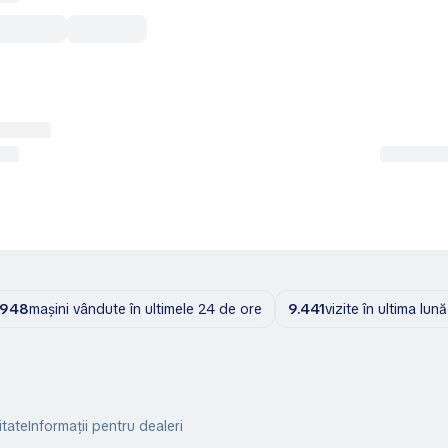
.948
mașini vândute în ultimele 24 de ore
9.441
vizite în ultima lună
itate
Informații pentru dealeri