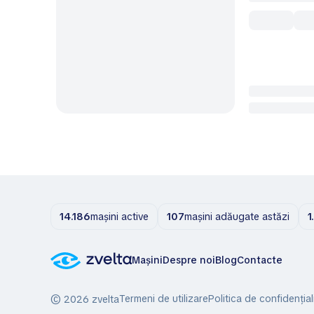
14.186
mașini active
107
mașini adăugate astăzi
1
Mașini
Despre noi
Blog
Contacte
Termeni de utilizare
Politica de confidențial
© 2026 zvelta