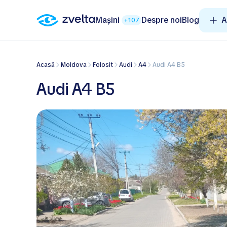
Mașini
Despre noi
Blog
A
+107
Acasă
Moldova
Folosit
Audi
A4
Audi A4 B5
Audi A4 B5