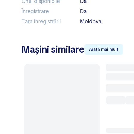
Chei disponibile
Da
Înregistrare
Da
Țara înregistrării
Moldova
Mașini similare
Arată mai mult