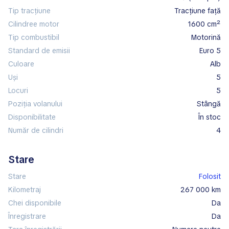
Tip tracțiune
tracțiune față
Cilindree motor
1600 cm²
Tip combustibil
motorină
Standard de emisii
Euro 5
Culoare
alb
Uși
5
Locuri
5
Poziția volanului
stângă
Disponibilitate
în stoc
Număr de cilindri
4
Stare
Stare
Folosit
Kilometraj
267 000 km
Chei disponibile
Da
Înregistrare
Da