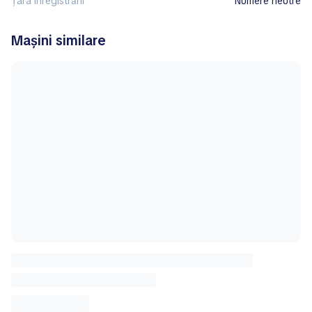
Țara înregistrării
Numere neutre
Mașini similare