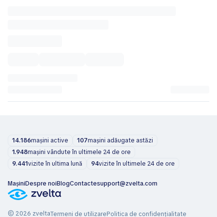
14.186
mașini active
107
mașini adăugate astăzi
1.948
mașini vândute în ultimele 24 de ore
9.441
vizite în ultima lună
94
vizite în ultimele 24 de ore
Mașini
Despre noi
Blog
Contacte
support@zvelta.com
© 2026 zvelta
Termeni de utilizare
Politica de confidențialitate