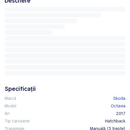
Descriere
Specificații
Marcă
Skoda
Model
Octavia
An
2017
Tip caroserie
hatchback
Transmisie
manuală (5 trepte)