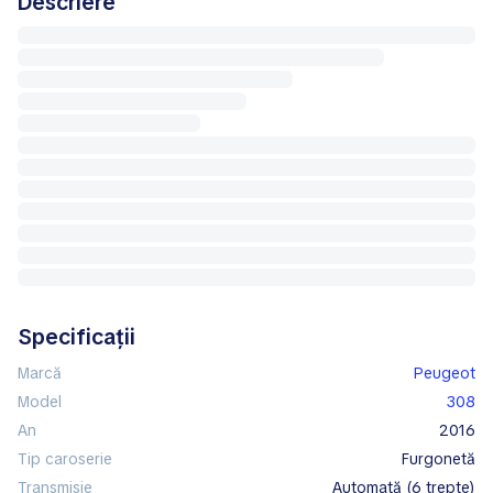
Descriere
Specificații
Marcă
Peugeot
Model
308
An
2016
Tip caroserie
furgonetă
Transmisie
automată (6 trepte)