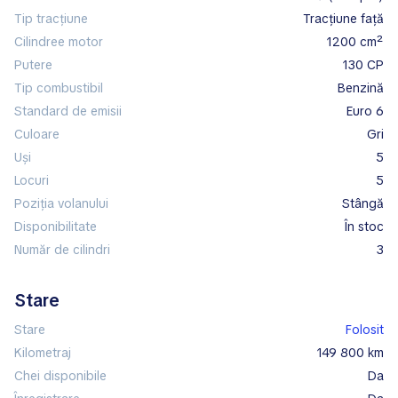
Tip tracțiune
tracțiune față
Cilindree motor
1200 cm²
Putere
130 CP
Tip combustibil
benzină
Standard de emisii
Euro 6
Culoare
gri
Uși
5
Locuri
5
Poziția volanului
stângă
Disponibilitate
în stoc
Număr de cilindri
3
Stare
Stare
Folosit
Kilometraj
149 800 km
Chei disponibile
Da