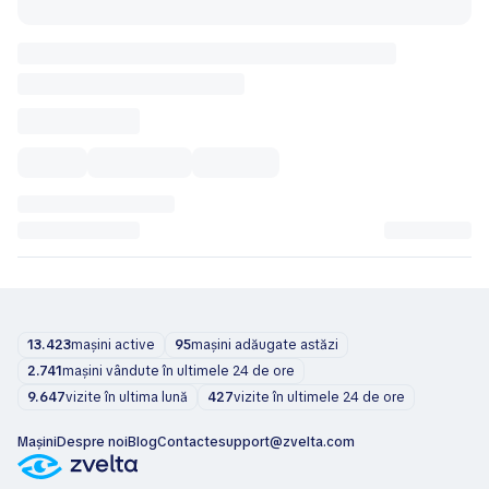
13.423
mașini active
95
mașini adăugate astăzi
2.741
mașini vândute în ultimele 24 de ore
9.647
vizite în ultima lună
427
vizite în ultimele 24 de ore
Mașini
Despre noi
Blog
Contacte
support@zvelta.com